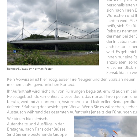
personalisierten 
sich nach Ihren 
Wünschen und Ihr
richten wird. Mit 
heißt, sich Zeit 
Reise zu nehmen
der man bei der
Biennale de Ve
der Initiation kü
In Minor Keys 
architektonischer
souhaitait rejet
wird. Es geht nic
Ihnen nur eine R
anzubieten, sond
kritischen Blick mi
Rennes-Subway by Norman Foster
Sensibilität zu w
Kein Vorwissen ist hier nötig, außer Ihre Neugier und den Spaß an neue
in einem außergewöhnlichen Kontext.
Ihr Aufenthalt wird nicht nur von Führungen begleitet, er wird auch mit 
Reisetagebuch dokumentiert. Dieses Buch, das nur auf Ihren persönlich
beruht, wird mit Zeichnungen, historischen und kulturellen Beiträgen illust
tieferen Erfahrung der besichtigten Werke. Wenn Sie es wünschen, stehen
Austausch während des gesamten Aufenthalts jenseits der Führungen zu 
Wir bieten künstlerische
Aufenthalte und Ausflüge in der
Bretagne, nach Paris oder Brüssel.
Sind Sie eine bestehende Gruppe,