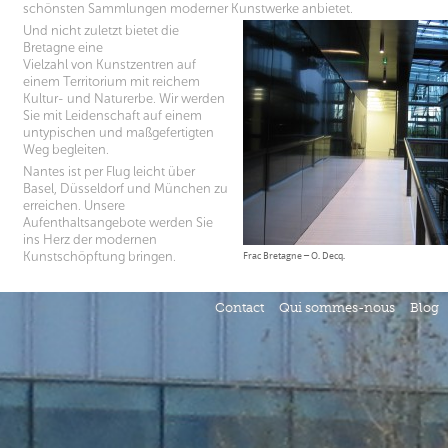
schönsten Sammlungen moderner Kunstwerke anbietet.
Und nicht zuletzt bietet die
Bretagne eine
Vielzahl von Kunstzentren auf
einem Territorium mit reichem
Kultur- und Naturerbe. Wir werden
Sie mit Leidenschaft auf einem
untypischen und maßgefertigten
Weg begleiten.
Nantes ist per Flug leicht über
Basel, Düsseldorf und München zu
erreichen. Unsere
Aufenthaltsangebote werden Sie
ins Herz der modernen
Kunstschöpftung bringen.
Frac Bretagne – O. Decq.
Contact
Qui sommes-nous
Blog