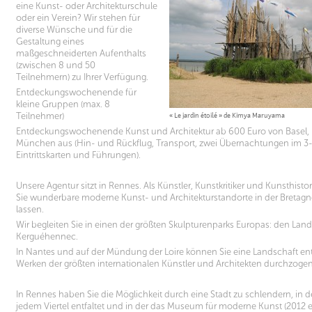
eine Kunst- oder Architekturschule
oder ein Verein? Wir stehen für
diverse Wünsche und für die
Gestaltung eines
maßgeschneiderten Aufenthalts
(zwischen 8 und 50
Teilnehmern) zu Ihrer Verfügung.
Entdeckungswochenende für
kleine Gruppen (max. 8
Teilnehmer)
« Le jardin étoilé » de Kimya Maruyama
Entdeckungswochenende Kunst und Architektur ab 600 Euro von Basel, 
München aus (Hin- und Rückflug, Transport, zwei Übernachtungen im 3-
Eintrittskarten und Führungen).
Unsere Agentur sitzt in Rennes. Als Künstler, Kunstkritiker und Kunsthisto
Sie wunderbare moderne Kunst- und Architekturstandorte in der Bretag
lassen.
Wir begleiten Sie in einen der größten Skulpturenparks Europas: den Land
Kerguéhennec.
In Nantes und auf der Mündung der Loire können Sie eine Landschaft ent
Werken der größten internationalen Künstler und Architekten durchzogen 
In Rennes haben Sie die Möglichkeit durch eine Stadt zu schlendern, in de
jedem Viertel entfaltet und in der das Museum für moderne Kunst (2012 er