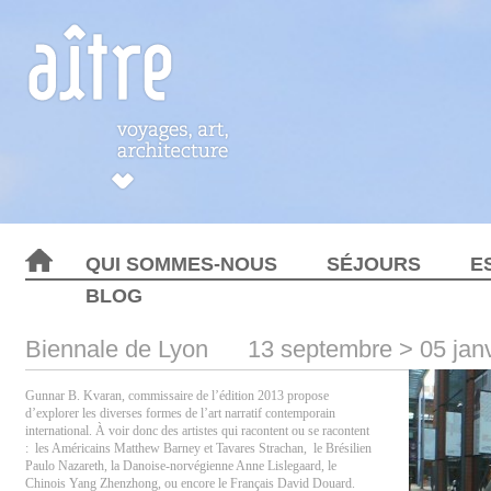
QUI SOMMES-NOUS
SÉJOURS
E
BLOG
Biennale de Lyon
13 septembre > 05 jan
Gunnar B. Kvaran, commissaire de l’édition 2013 propose
d’explorer les diverses formes de l’art narratif contemporain
international. À voir donc des artistes qui racontent ou se racontent
: les Américains Matthew Barney et Tavares Strachan, le Brésilien
Paulo Nazareth, la Danoise-norvégienne Anne Lislegaard, le
Chinois Yang Zhenzhong, ou encore le Français David Douard.