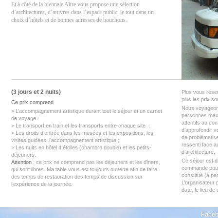
Et à côté de la biennale Aître vous propose une sélection
d’architectures, d’œuvres dans l’espace public, le tout dans un
choix d’hôtels et de bonnes adresses de bouchons.
(3 jours et 2 nuits)
Plus vous rése
plus les prix so
Ce prix comprend
Nous voyageons
> L’accompagnement artistique durant tout le séjour et un
carnet
personnes maxi
de voyage
.
attentifs au co
> Le transport en train et les transports entre chaque site ;
d’approfondir v
> Les droits d’entrée dans les musées et les expositions, les
de problématis
visites guidées, l’accompagnement artistique ;
ressenti face a
> Les nuits en hôtel 4 étoiles (chambre double) et les petits-
d’architecture.
déjeuners.
Ce séjour est d
Attention
: ce prix ne comprend pas les déjeuners et les dîners,
commande pour
qui sont libres. Ma table vous est toujours ouverte afin de faire
constitué (à pa
des temps de restauration des temps de discussion sur
L’organisateur p
l’expérience de la journée.
date, le lieu d
Face