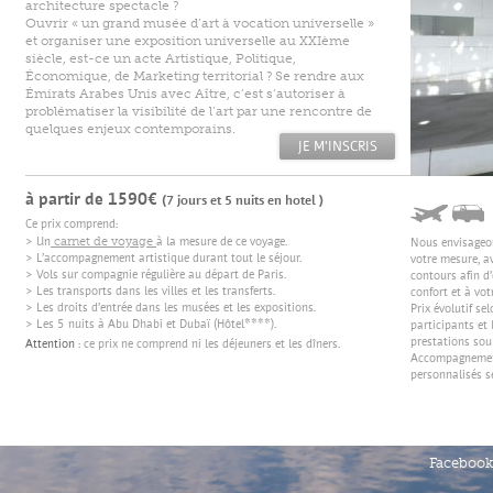
architecture spectacle ?
Ouvrir « un grand musée d’art à vocation universelle »
et organiser une exposition universelle au XXIème
siècle, est-ce un acte Artistique, Politique,
Économique, de Marketing territorial ? Se rendre aux
Émirats Arabes Unis avec Aître, c’est s’autoriser à
problématiser la visibilité de l’art par une rencontre de
quelques enjeux contemporains.
à partir de 1590€
(7 jours et 5 nuits en hotel )
Ce prix comprend:
carnet de voyage
> Un
à la mesure de ce voyage.
Nous envisageo
> L’accompagnement artistique durant tout le séjour.
votre mesure, a
> Vols sur compagnie régulière au départ de Paris.
contours afin d’
> Les transports dans les villes et les transferts.
confort et à votr
> Les droits d’entrée dans les musées et les expositions.
Prix évolutif se
> Les 5 nuits à Abu Dhabi et Dubaï (Hôtel****).
participants et 
prestations sou
Attention
: ce prix ne comprend ni les déjeuners et les dîners.
Accompagnement
personnalisés s
Facebook