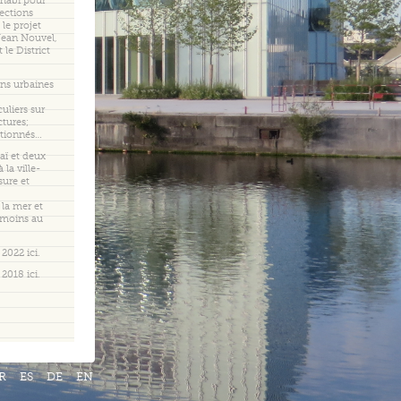
habi pour
lections
 le projet
 Jean Nouvel,
t le District
ns urbaines
uliers sur
ctures;
ctionnés…
aï et deux
 la ville-
ure et
 la mer et
u moins au
2022 ici.
2018 ici.
R
ES
DE
EN