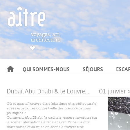
QUI SOMMES-NOUS
SÉJOURS
ESCA
Dubaï, Abu Dhabi & le Louvre…
01 janvier 
Où et quand l’œuvre d’art (plastique et architecturale)
et ses enjeux, rencontre t-elle des préoccupations
politiques ?
Comment Abu Dhabi, la capitale, espère rayonner sur
la scène internationale face et avec Dubaï, la cité
marchande et sa mise en scène à travers une