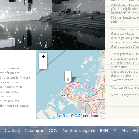
au Louvre Abu D
découvrir les col
pluridisciplinaire,
architectural de
l’île de Saadiyat e
culturel.
Des déambulatio
dans les villes;
des regards partic
quelques archite
des galeries séle
Trois jours à Dub
+
nuits. Du village à
monde entre mes
−
démesure…
ns chaque séjour à
dans les rues, sur
vec détours et
dans les airs ( d
être attentifs à votre
124ème étage !).
e sensibilité.
lon le nombre de
Voir un séjour en 
le niveaux de
Voir un séjour en 
haitées.
 et services
elon votre demande.
Leaflet
| ©
OSM
contributors
Contact
Catalogue
CGV
Mentions légales
BZH
IT
NL
PO