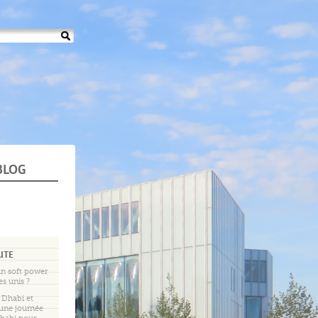
BLOG
UTE
 un soft power
s unis ?
 Dhabi et
 une journée