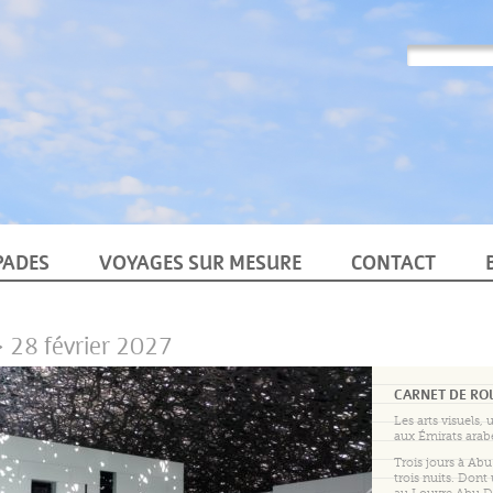
PADES
VOYAGES SUR MESURE
CONTACT
> 28 février 2027
CARNET DE RO
Les arts visuels,
aux Émirats arabe
Trois jours à Abu
trois nuits. Dont