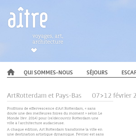
QUI SOMMES-NOUS
SÉJOURS
ESCA
ArtRotterdam et Pays-Bas
07>12 février
Profitons de effervescence d’Art Rotterdam, « sans
doute une des meilleures foires du moment » selon Le
Monde (fev. 2014) pour (re)découvrir Rotterdam une
ville à l’architecture audacieuse.
A
chaque
édition
, Art
Rotterdam
transforme
la ville
en
une destination artistique
dynamique
.
Février
est sans