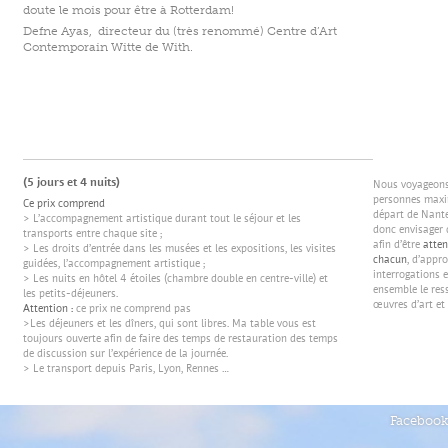
doute le
mois
pour
être
à Rotterdam
!
Defne
Ayas
, directeur du (très renommé)
Centre d’Art
Contemporain
Witte
de With
.
(5 jours et 4 nuits)
Nous voyageons 
personnes maxi
Ce prix comprend
départ de Nant
> L’accompagnement artistique durant tout le séjour et les
donc envisager 
transports entre chaque site ;
afin d’être
atten
> Les droits d’entrée dans les musées et les expositions, les visites
chacun
, d’appr
guidées, l’accompagnement artistique ;
interrogations 
> Les nuits en hôtel 4 étoiles (chambre double en centre-ville) et
ensemble le res
les petits-déjeuners.
œuvres d’art et 
Attention :
ce prix ne comprend pas
>Les déjeuners et les dîners, qui sont libres. Ma table vous est
toujours ouverte afin de faire des temps de restauration des temps
de discussion sur l’expérience de la journée.
> Le transport depuis Paris, Lyon, Rennes …
Facebook