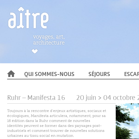
QUI SOMMES-NOUS
SÉJOURS
ESCA
Ruhr – Manifesta 16
20 juin > 04 octobre
Toujours à la rencontre d’enjeux artistiques, sociaux et
écologiques, Manifesta articulera, notamment, pour sa
16 édition dans la Ruhr comment de nouvelles
identités peuvent se former dans des paysages post-
industriels et comment trouver de nouvelles solutions
urbaines au tissu social en mutation.