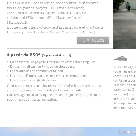
Ce sera aussi l’occasion de redécouvrir l’urbanisme
issue de grands projets (IBA Emscher Park);
De riches musées où l’architecture et l’art se
rejoignent (
Küppersmühle
;
Museum Insel
Hombroich
);
Et quelques chefs-d’œuvre d’architecture et d’art dans
l’espace public (
Richard Serra
;
Grimberger Sichel
)…
à partir de 850€
(5 jours et 4 nuits)
carnet de voyage
> Un
à la mesure de votre séjour singulier.
> En train au départ de Paris ou de chez vous…
Nous envisageo
> Les transports en commun et au delà…
votre mesure, a
> Les droits d’entrée dans les musées et les expositions.
contours afin d’
> Les nuits et les petits-déjeuners.
confort et à votr
Prix évolutif se
Ce prix ne comprend pas les repas. L’itinéraire, le programme et la
participants (2
durée du séjour sont modulables selon vos souhaits.
minimum) et le 
L’accompagnement artistique et les visites guidées sont possibles
prestations sou
nous consulter
pour un groupe –
.
Accompagnement
personnalisés s
Facebook