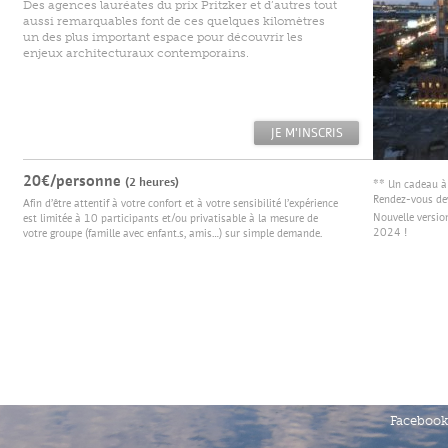
Des agences lauréates du prix Pritzker et d’autres tout
aussi remarquables font de ces quelques kilomètres
un des plus important espace pour découvrir les
enjeux architecturaux contemporains.
20€/personne
(2 heures)
** Un cadeau à o
Rendez-vous dev
Afin d’être attentif à votre confort et à votre sensibilité l’expérience
Nouvelle version
est limitée à 10 participants et/ou privatisable à la mesure de
2024 !
votre groupe (famille avec enfant.s, amis…) sur simple demande.
Facebook