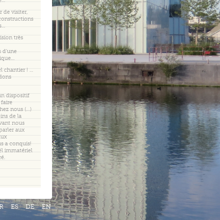
re…
r de visiter,
constructions
es…
sion très
 d’une
ique…
l chantier ! …
dons
n dispositif
faire
hez nous (…)
ins de la
vant nous
 parler aux
aux
s a conquis!
l immatériel
ré.
R
ES
DE
EN