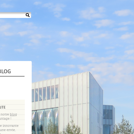
BLOG
UTE
 notre
blog
antage !
ée innovante
une envie,