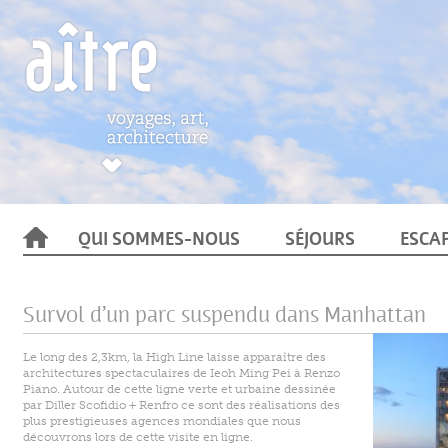
QUI SOMMES-NOUS
SÉJOURS
ESCA
Survol d’un parc suspendu dans Manhattan
Le long des 2,3km, la High Line laisse apparaître des
architectures spectaculaires de Ieoh Ming Pei à Renzo
Piano. Autour de cette ligne verte et urbaine dessinée
par Diller Scofidio + Renfro ce sont des réalisations des
plus prestigieuses agences mondiales que nous
découvrons lors de cette visite en ligne.