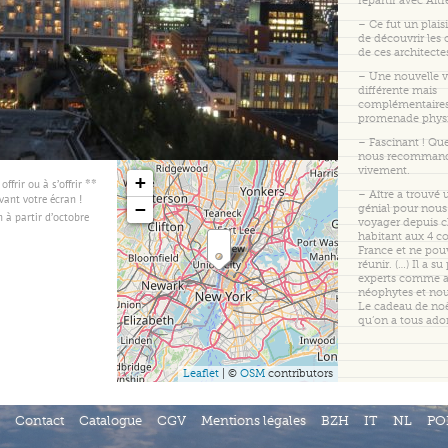
repartir avec Aît
– Ce fut un plaisi
de découvrir les 
de ces architect
– Une nouvelle vi
différente mais
complémentaires
promenade phys
– Fascinant ! Que
nous recomman
vivement.
+
ffrir ou à s’offrir **
– Aître a trouvé u
ant votre écran !
−
génial pour nous 
 à partir d’octobre
voyager depuis c
habitant aux 4 co
France et ne pou
réunir. (…) Il a su
experts comme 
néophytes et nou
Le cadeau de noë
qu’on a tous ado
Leaflet
| ©
OSM
contributors
Contact
Catalogue
CGV
Mentions légales
BZH
IT
NL
PO